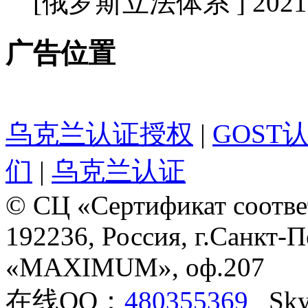
[俄罗斯立法体系 ] 2021-1
广告位置
乌克兰认证授权
|
GOST
们
|
乌克兰认证
© СЦ «Сертификат соотве
192236, Россия, г.Санкт-П
«MAXIMUM», оф.207
在线QQ：
480355369
Sky